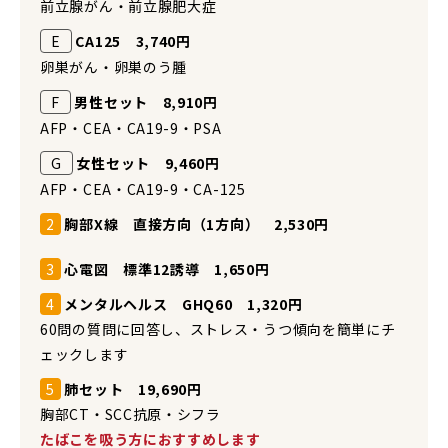
前立腺がん・前立腺肥大症
E
CA125 3,740円
卵巣がん・卵巣のう腫
F
男性セット 8,910円
AFP・CEA・CA19-9・PSA
G
女性セット 9,460円
AFP・CEA・CA19-9・CA-125
2
胸部X線 直接方向（1方向） 2,530円
3
心電図 標準12誘導 1,650円
4
メンタルヘルス GHQ60 1,320円
60問の質問に回答し、ストレス・うつ傾向を簡単にチ
ェックします
5
肺セット 19,690円
胸部CT・SCC抗原・シフラ
たばこを吸う方におすすめします