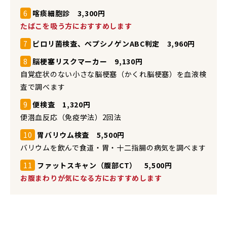
6
喀痰細胞診 3,300円
たばこを吸う方におすすめします
7
ピロリ菌検査、ペプシノゲンABC判定 3,960円
8
脳梗塞リスクマーカー 9,130円
自覚症状のない小さな脳梗塞（かくれ脳梗塞）を血液検
査で調べます
9
便検査 1,320円
便潜血反応（免疫学法）2回法
10
胃バリウム検査 5,500円
バリウムを飲んで食道・胃・十二指腸の病気を調べます
11
ファットスキャン（腹部CT） 5,500円
お腹まわりが気になる方におすすめします