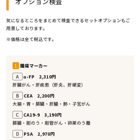
オプション検査
気になるところをまとめて検査できるセットオプションもご
用意しております。
価格は全て税込です。
1
腫瘍マーカー
A
α-FP 2,310円
肝臓がん・肝疾患（肝炎、肝硬変）
B
CEA 2,200円
大腸・胃・膵臓・肝臓・肺・子宮がん
C
CA19-9 3,190円
膵臓・胆のう・胆管がん・卵巣のう腫
D
PSA 2,970円