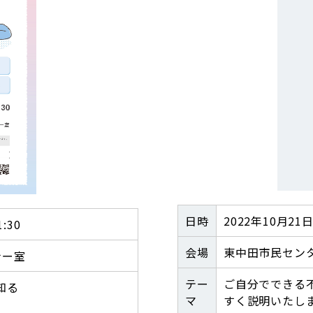
日時
2022年10月21日（
:30
会場
東中田市民センタ
ナー室
テー
ご自分でできる
知る
マ
すく説明いたし