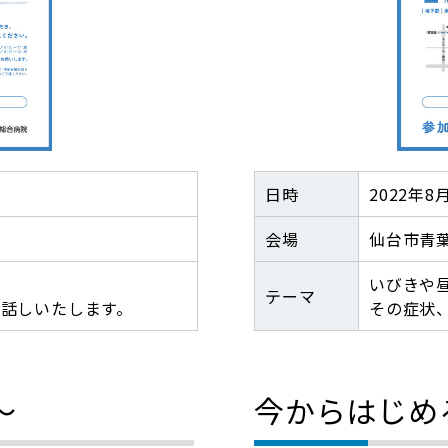
日時
2022年8月
会場
仙台市青
いびきや
テーマ
話しいたします。
その症状、
～
今からはじめ