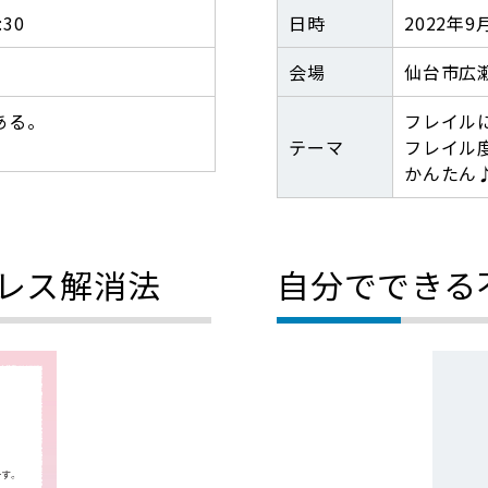
日時
2022年9月
:30
会場
仙台市広
フレイル
ある。
テーマ
フレイル
かんたん
レス解消法
自分でできる