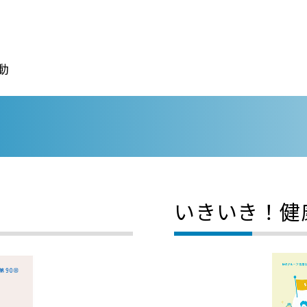
動
いきいき！健