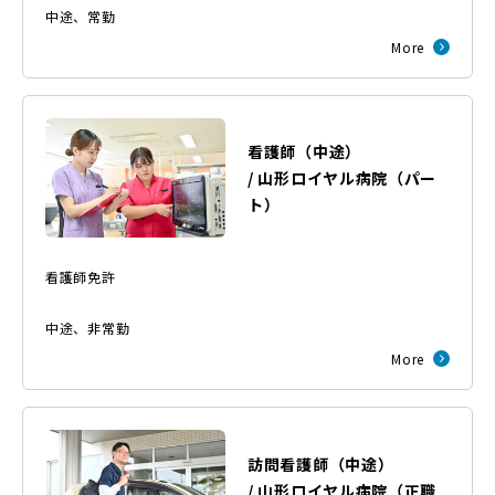
中途
、
常勤
More
看護師（中途）
/
山形ロイヤル病院
（
パー
ト
）
看護師免許
中途
、
非常勤
More
訪問看護師（中途）
/
山形ロイヤル病院
（
正職