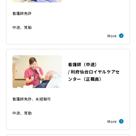
看護師免許
中途
、
常勤
More
看護師（中途）
/
利府仙台ロイヤルケアセ
ンター
（
正職員
）
看護師免許、未経験可
中途
、
常勤
More