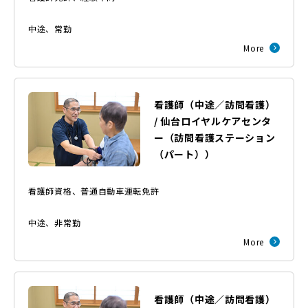
中途
、
常勤
More
看護師（中途／訪問看護）
/
仙台ロイヤルケアセンタ
ー
（
訪問看護ステーション
（パート）
）
看護師資格、普通自動車運転免許
中途
、
非常勤
More
看護師（中途／訪問看護）