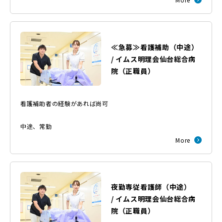
≪急募≫看護補助（中途）
/
イムス明理会仙台総合病
院
（
正職員
）
看護補助者の経験があれば尚可
中途
、
常勤
More
夜勤専従看護師（中途）
/
イムス明理会仙台総合病
院
（
正職員
）