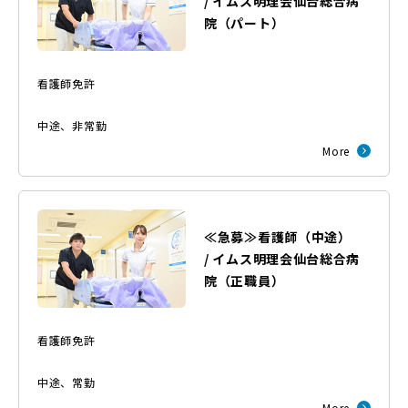
/
イムス明理会仙台総合病
院
（
パート
）
看護師免許
中途
、
非常勤
More
≪急募≫看護師（中途）
/
イムス明理会仙台総合病
院
（
正職員
）
看護師免許
中途
、
常勤
More