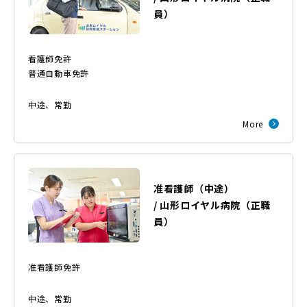
員
）
看護師免許
普通自動車免許
中途
、
常勤
More
准看護師（中途）
/
山形ロイヤル病院
（
正職
員
）
准看護師免許
中途
、
常勤