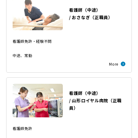
看護師（中途）
/
おさなぎ
（
正職員
）
看護師免許・経験不問
中途
、
常勤
More
看護師（中途）
/
山形ロイヤル病院
（
正職
員
）
看護師免許