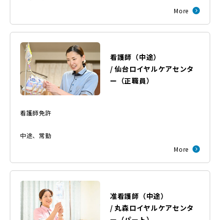
More
看護師（中途）
/
仙台ロイヤルケアセンタ
ー
（
正職員
）
看護師免許
中途
、
常勤
More
准看護師（中途）
/
丸森ロイヤルケアセンタ
ー
（
パート
）