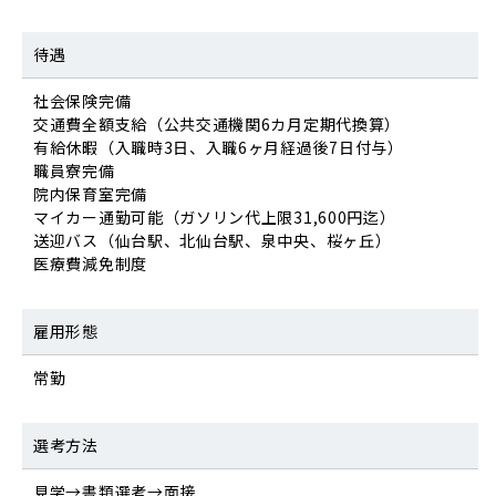
待遇
社会保険完備
交通費全額支給（公共交通機関6カ月定期代換算）
有給休暇（入職時3日、入職6ヶ月経過後7日付与）
職員寮完備
院内保育室完備
マイカー通勤可能（ガソリン代上限31,600円迄）
送迎バス（仙台駅、北仙台駅、泉中央、桜ヶ丘）
医療費減免制度
雇用形態
常勤
選考方法
見学→書類選考→面接