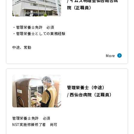
/
イムス明理会仙台総合病
院
（
正職員
）
・管理栄養士免許 必須
・管理栄養士としての業務経験
中途
、
常勤
More
管理栄養士（中途）
/
西仙台病院
（
正職員
）
管理栄養士免許 必須
NST実施修練修了者 尚可