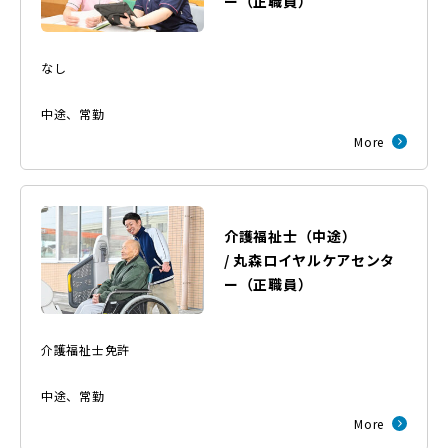
ー
（
正職員
）
なし
中途
、
常勤
More
介護福祉士（中途）
/
丸森ロイヤルケアセンタ
ー
（
正職員
）
介護福祉士免許
中途
、
常勤
More