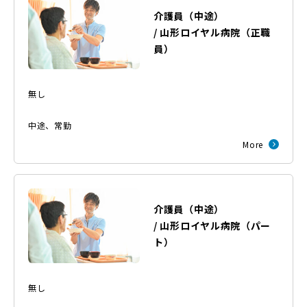
介護員（中途）
/
山形ロイヤル病院
（
正職
員
）
無し
中途
、
常勤
More
介護員（中途）
/
山形ロイヤル病院
（
パー
ト
）
無し