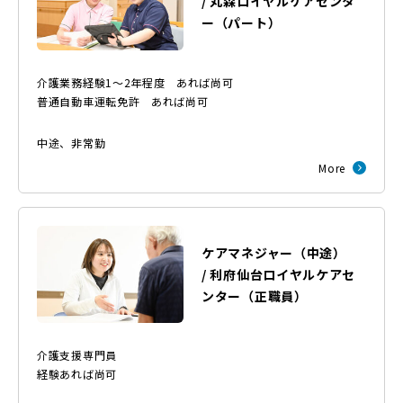
/
丸森ロイヤルケアセンタ
ー
（
パート
）
介護業務経験1～2年程度 あれば尚可
普通自動車運転免許 あれば尚可
中途
、
非常勤
More
ケアマネジャー（中途）
/
利府仙台ロイヤルケアセ
ンター
（
正職員
）
介護支援専門員
経験あれば尚可