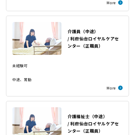
More
介護員（中途）
/
利府仙台ロイヤルケアセ
ンター
（
正職員
）
未経験可
中途
、
常勤
More
介護福祉士（中途）
/
利府仙台ロイヤルケアセ
ンター
（
正職員
）