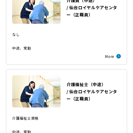
介護員（中途）
/
仙台ロイヤルケアセンタ
ー
（
正職員
）
なし
中途
、
常勤
More
介護福祉士（中途）
/
仙台ロイヤルケアセンタ
ー
（
正職員
）
介護福祉士資格
中途
、
常勤