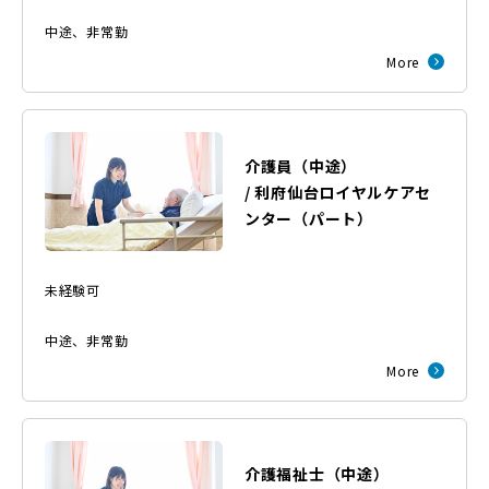
中途
、
非常勤
More
介護員（中途）
/
利府仙台ロイヤルケアセ
ンター
（
パート
）
未経験可
中途
、
非常勤
More
介護福祉士（中途）