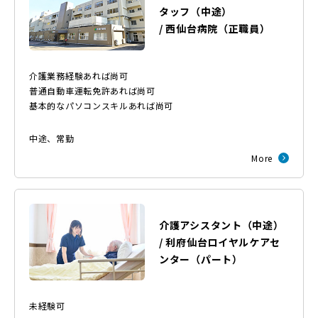
タッフ（中途）
/
西仙台病院
（
正職員
）
介護業務経験あれば尚可
普通自動車運転免許あれば尚可
基本的なパソコンスキルあれば尚可
中途
、
常勤
More
介護アシスタント（中途）
/
利府仙台ロイヤルケアセ
ンター
（
パート
）
未経験可