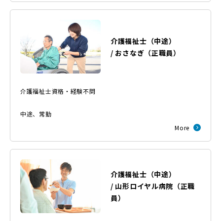
介護福祉士（中途）
/
おさなぎ
（
正職員
）
介護福祉士資格・経験不問
中途
、
常勤
More
介護福祉士（中途）
/
山形ロイヤル病院
（
正職
員
）