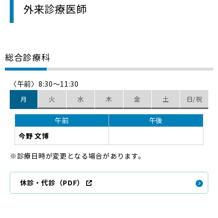
外来診療医師
総合診療科
〈午前〉8:30～11:30
月
火
水
木
金
土
日/祝
午前
午後
今野 文博
診療日時が変更となる場合があります。
休診・代診（PDF）