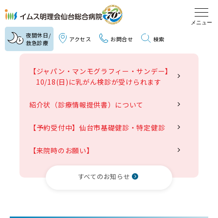
夜間休日/
アクセス
お問合せ
検索
救急診療
外来
【ジャパン・マンモグラフィー・サンデー】
10/18(日)に乳がん検診が受けられます
入院
紹介状（診療情報提供書）について
診療科
【予約受付中】仙台市基礎健診・特定健診
健診
【来院時のお願い】
リハビリ
すべてのお知らせ
病院紹介
医療・介護関係の方へ