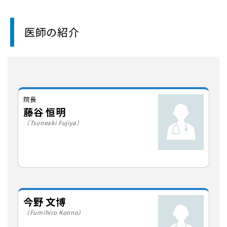
医師の紹介
院長
藤谷 恒明
（Tsuneaki Fujiya）
今野 文博
（Fumihiro Konno）