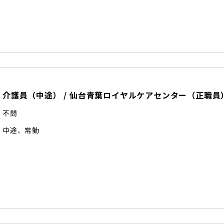
介護員（中途）
/
仙台青葉ロイヤルケアセンター
（
正職員
不問
中途
、
常勤