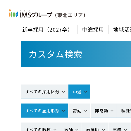
新卒採用（2027卒）
中途採用
地域活
カスタム検索
すべての採用区分
中途
すべての雇用形態
常勤
非常勤
嘱託
すべての職種
医師
看護師
事務