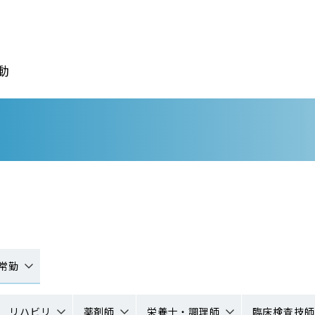
動
常勤
リハビリ
薬剤師
栄養士・調理師
臨床検査技師