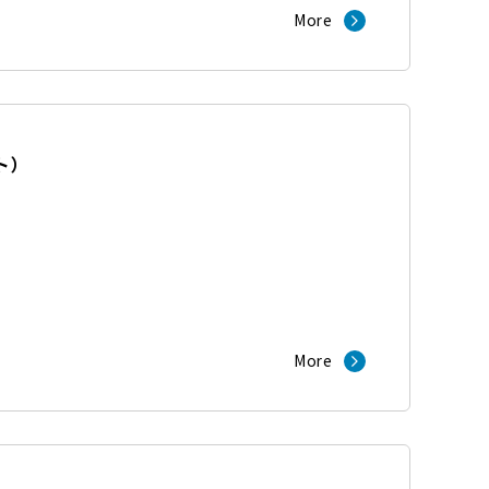
More
ト
）
More