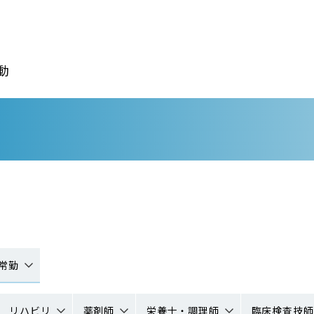
動
常勤
リハビリ
薬剤師
栄養士・調理師
臨床検査技師