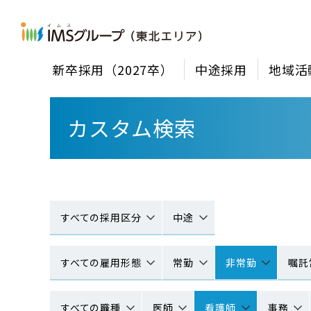
新卒採用（2027卒）
中途採用
地域活
カスタム検索
すべての採用区分
中途
すべての雇用形態
常勤
非常勤
嘱託
すべての職種
医師
看護師
事務