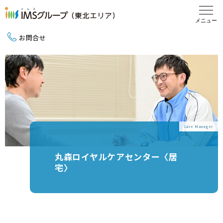
お問合せ
新卒採用（2027卒）
中途採用
地域活動
Care Manager
丸森ロイヤルケアセンター〈居
宅〉