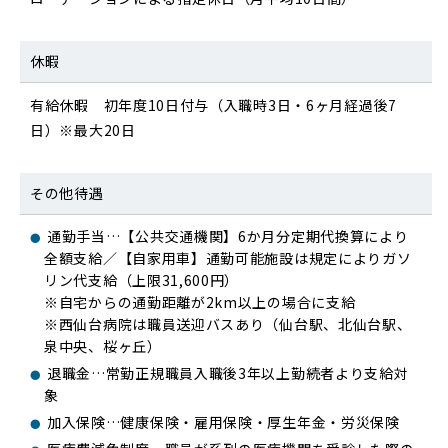
休暇
有給休暇 初年度10日付与（入職時3日・6ヶ月経過後7
日）※最大20日
その他待遇
通勤手当…【公共交通機関】6か月分定期代換算により
全額支給／【自家用車】通勤可能施設は規定によりガソ
リン代支給（上限31,600円）
※自宅からの通勤距離が2km以上の場合に支給
※西仙台病院は職員送迎バスあり（仙台駅、北仙台駅、
泉中央、桜ヶ丘）
退職金…常勤正規職員入職後3年以上勤続者より支給対
象
加入保険…健康保険・雇用保険・厚生年金・労災保険