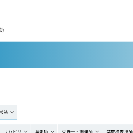
動
常勤
リハビリ
薬剤師
栄養士・調理師
臨床検査技師