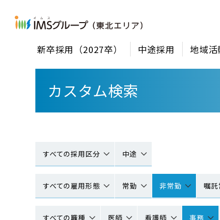
新卒採用（2027卒）
中途採用
地域活
カスタム検索
すべての採用区分
中途
すべての雇用形態
常勤
非常勤
嘱託
すべての職種
医師
看護師
事務