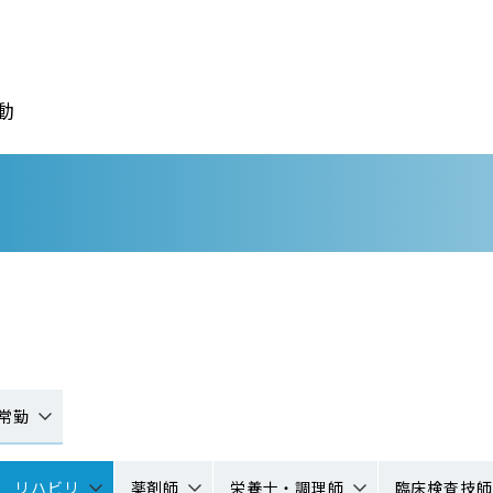
動
常勤
リハビリ
薬剤師
栄養士・調理師
臨床検査技師