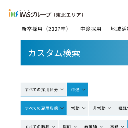
新卒採用（2027卒）
中途採用
地域活
カスタム検索
すべての採用区分
中途
すべての雇用形態
常勤
非常勤
嘱託
すべての職種
医師
看護師
事務