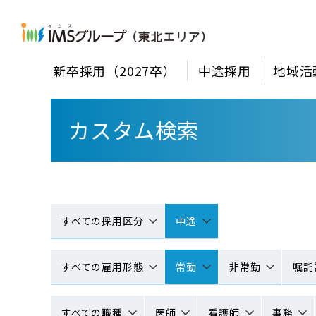
新卒採用（2027卒）
中途採用
地域活
カスタム検索
すべての採用区分
中途
すべての雇用形態
常勤
非常勤
嘱託
すべての職種
医師
看護師
事務