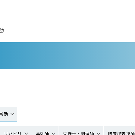
動
常勤
リハビリ
薬剤師
栄養士・調理師
臨床検査技師