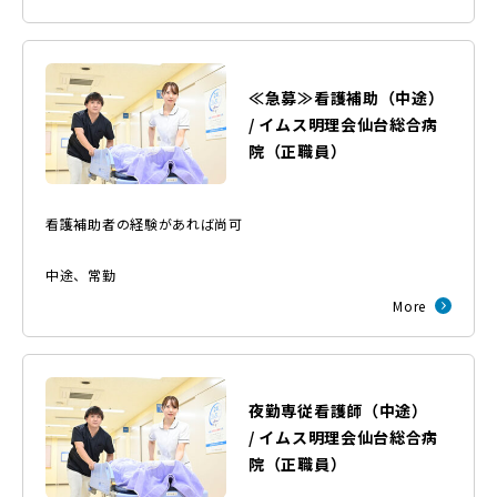
≪急募≫看護補助（中途）
/
イムス明理会仙台総合病
院
（
正職員
）
看護補助者の経験があれば尚可
中途
、
常勤
More
夜勤専従看護師（中途）
/
イムス明理会仙台総合病
院
（
正職員
）