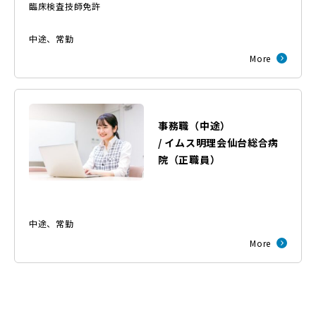
臨床検査技師免許
中途
、
常勤
More
事務職（中途）
/
イムス明理会仙台総合病
院
（
正職員
）
中途
、
常勤
More