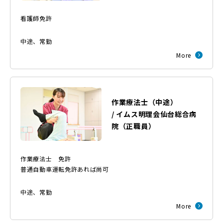
看護師免許
中途
、
常勤
More
作業療法士（中途）
/
イムス明理会仙台総合病
院
（
正職員
）
作業療法士 免許
普通自動車運転免許あれば尚可
中途
、
常勤
More