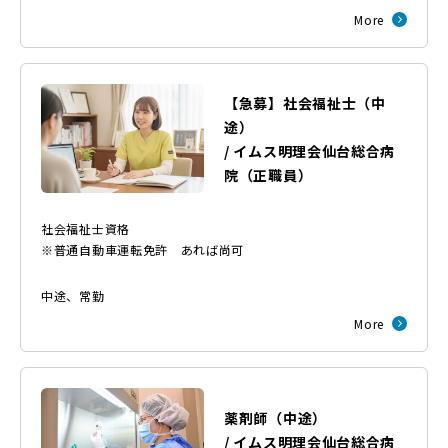
More
【急募】社会福祉士（中
途）
/
イムス明理会仙台総合病
院
（
正職員
）
社会福祉士資格
※普通自動車運転免許 あれば尚可
中途
、
常勤
More
薬剤師（中途）
/
イムス明理会仙台総合病