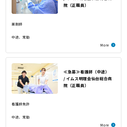
院
（
正職員
）
薬剤師
中途
、
常勤
More
≪急募≫看護師（中途）
/
イムス明理会仙台総合病
院
（
正職員
）
看護師免許
中途
、
常勤
More