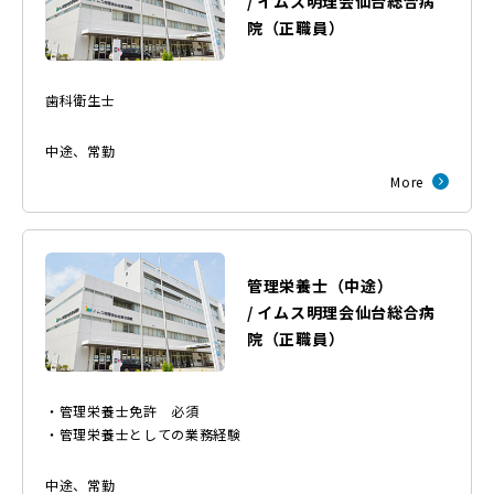
/
イムス明理会仙台総合病
院
（
正職員
）
歯科衛生士
中途
、
常勤
More
管理栄養士（中途）
/
イムス明理会仙台総合病
院
（
正職員
）
・管理栄養士免許 必須
・管理栄養士としての業務経験
中途
、
常勤