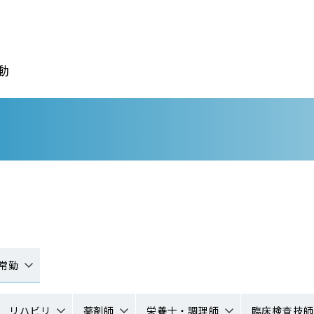
動
常勤
リハビリ
薬剤師
栄養士・調理師
臨床検査技師