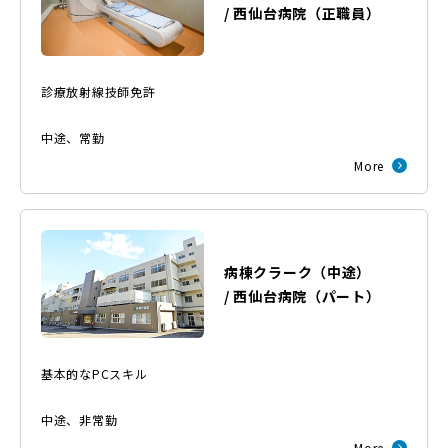
/
西仙台病院
（
正職員
）
診療放射線技師免許
中途
、
常勤
More
病棟クラーク（中途）
/
西仙台病院
（
パート
）
基本的なPCスキル
中途
、
非常勤
More