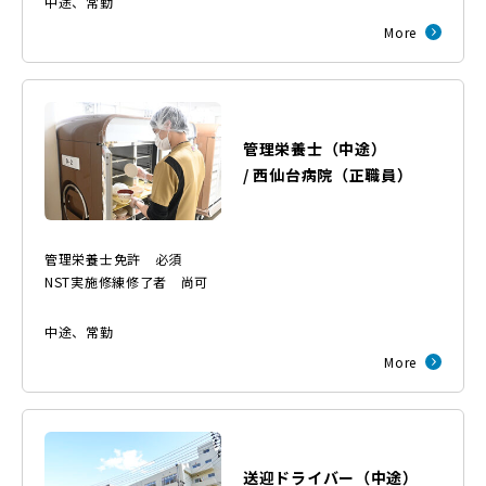
中途
、
常勤
More
管理栄養士（中途）
/
西仙台病院
（
正職員
）
管理栄養士免許 必須
NST実施修練修了者 尚可
中途
、
常勤
More
送迎ドライバー（中途）