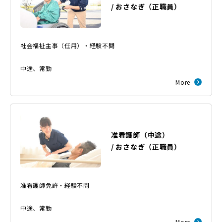
/
おさなぎ
（
正職員
）
社会福祉主事（任用）・経験不問
中途
、
常勤
More
准看護師（中途）
/
おさなぎ
（
正職員
）
准看護師免許・経験不問
中途
、
常勤
More