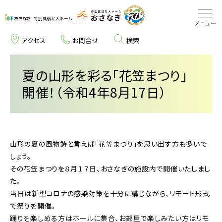
アクセス
お問合せ
検索
施設について
夏の山形を彩る「花笠まつり」
開催！（令和4年8月17日）
サービスについて
部署紹介
医療関係者の方へ
山形の夏の風物詩と言えば「花笠まつり」を思い出す方も多いで
しょう。
その花笠まつりを８月１７日、おさなぎの施設内で開催いたしまし
東北エリアサイト
た。
当日は新型コロナの感染対策を十分に講じながら、リモート形式
で祭りを開催。
新卒採用
踊りを楽しめる方はホールに集合、お部屋で楽しみたい方はリモ