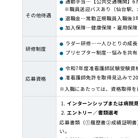
通勤手当…【公共交通機関】6か
※職員送迎バスあり（仙台駅、
その他待遇
退職金…常勤正規職員入職後3
加入保険…健康保険・雇用保険
ラダー研修…一人ひとりの成長
研修制度
プリセプター制度…悩みを共有
令和7年度准看護師試験受験資
准看護師免許を取得見込みで20
応募資格
入職にあたっては、資格取得を
インターンシップまたは病院
エントリー／書類選考
応募書類（①履歴書②成績証明書
い。