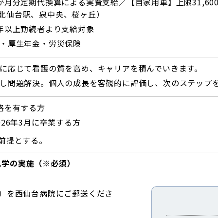
月分定期代換算による実費支給／【自家用車】上限31,60
北仙台駅、泉中央、桜ヶ丘）
年以上勤続者より支給対象
・厚生年金・労災保険
に応じて看護の質を高め、キャリアを積んでいきます。
し問題解決。個人の成長を客観的に評価し、次のステップ
格を有する方
26年3月に卒業する方
前提とする。
見学の実施（※必須）
）を西仙台病院にご郵送くださ