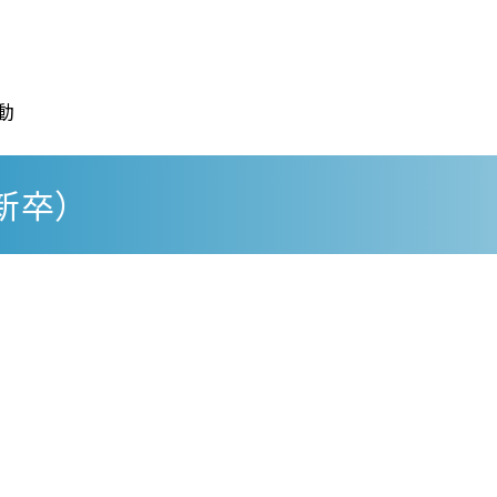
動
新卒）