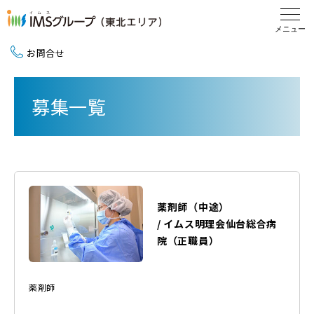
お問合せ
新卒採用（2027卒）
募集一覧
中途採用
地域活動
薬剤師（中途）
/
イムス明理会仙台総合病
院
（
正職員
）
薬剤師