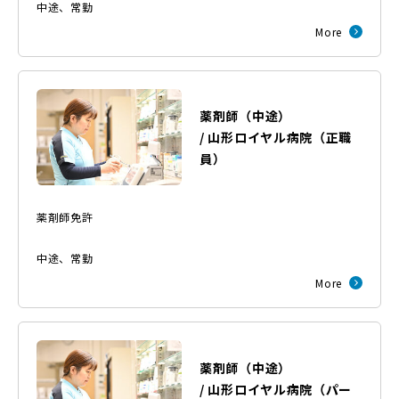
中途
、
常勤
More
薬剤師（中途）
/
山形ロイヤル病院
（
正職
員
）
薬剤師免許
中途
、
常勤
More
薬剤師（中途）
/
山形ロイヤル病院
（
パー