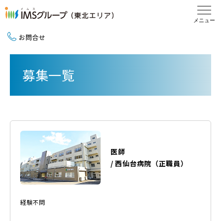
お問合せ
新卒採用（2027卒）
募集一覧
中途採用
地域活動
医師
/
西仙台病院
（
正職員
）
経験不問