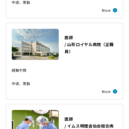
中途
、
常勤
More
医師
/
山形ロイヤル病院
（
正職
員
）
経験不問
中途
、
常勤
More
医師
/
イムス明理会仙台総合病