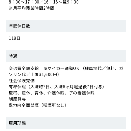
8：30～17：30／16：15～翌9：30
※月平均残業時間2時間
年間休日数
118日
待遇
交通費全額支給 ※マイカー通勤OK （駐車場代／無料、ガ
ソリン代／上限31,600円）
社会保険完備
有給休暇（入職時3日、入職6ヶ月経過後7日付与）
慶弔、産休、育休、介護休暇、子の看護休暇
制服貸与
敷地内全面禁煙（喫煙所なし）
雇用形態