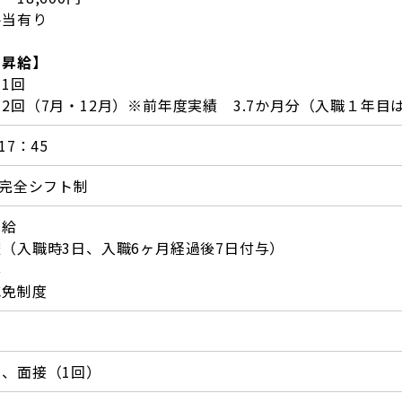
手当有り
・昇給】
1回
2回（7月・12月）※前年度実績 3.7か月分（入職１年目
17：45
 完全シフト制
支給
（入職時3日、入職6ヶ月経過後7日付与）
与
減免制度
、面接（1回）