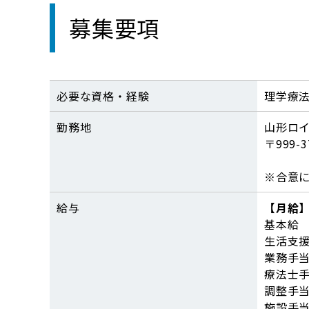
募集要項
必要な資格・経験
理学療
勤務地
山形ロ
〒999
※合意
給与
【月給
基本給 1
生活支援
業務手当 
療法士手
調整手当
施設手当 