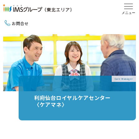
お問合せ
新卒採用（2027卒）
中途採用
地域活動
Care Manager
利府仙台ロイヤルケアセンター
〈ケアマネ〉