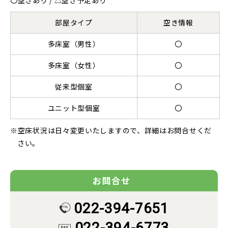
〇空きあり / △空き予定あり
新卒採用
部屋タイプ
空き情報
中途採用
多床室（男性）
〇
多床室（女性）
〇
従来型個室
〇
ユニット型個室
〇
空床状況は日々変更いたしますので、詳細はお問合せくだ
さい。
お問合せ
022-394-7651
022-394-6773