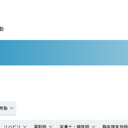
動
常勤
リハビリ
薬剤師
栄養士・調理師
臨床検査技師