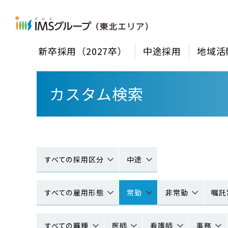
新卒採用（2027卒）
中途採用
地域活
カスタム検索
すべての採用区分
中途
すべての雇用形態
常勤
非常勤
嘱託
すべての職種
医師
看護師
事務