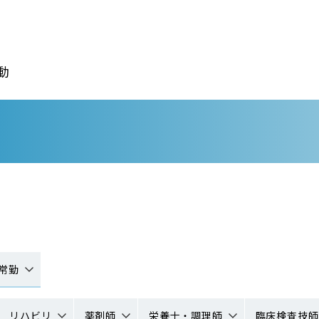
動
常勤
リハビリ
薬剤師
栄養士・調理師
臨床検査技師