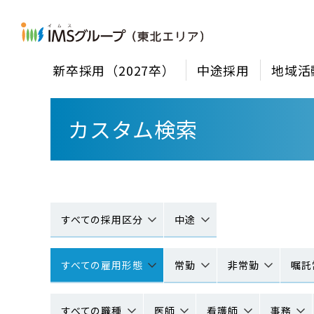
新卒採用（2027卒）
中途採用
地域活
カスタム検索
すべての採用区分
中途
すべての雇用形態
常勤
非常勤
嘱託
すべての職種
医師
看護師
事務