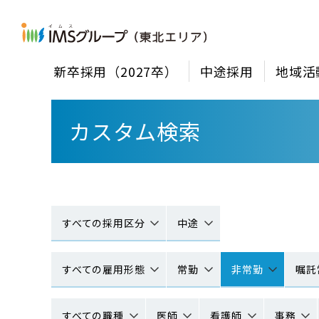
新卒採用（2027卒）
中途採用
地域活
カスタム検索
すべての採用区分
中途
すべての雇用形態
常勤
非常勤
嘱託
すべての職種
医師
看護師
事務