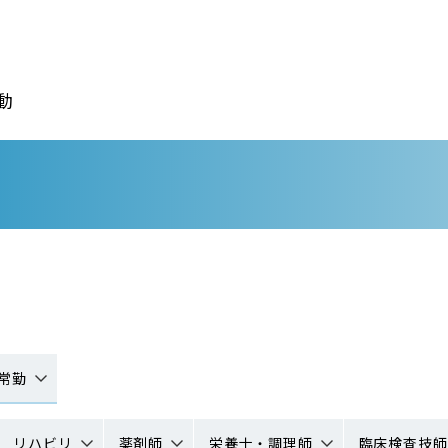
動
常勤
リハビリ
薬剤師
栄養士・調理師
臨床検査技師