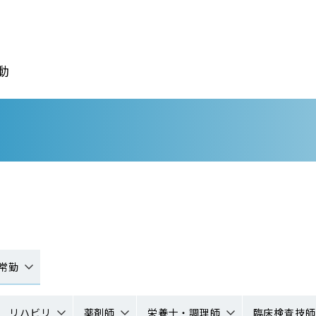
動
常勤
リハビリ
薬剤師
栄養士・調理師
臨床検査技師