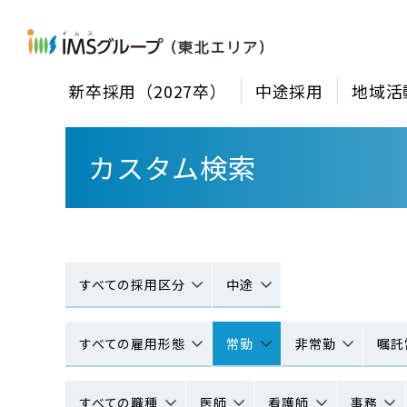
新卒採用（2027卒）
中途採用
地域活
カスタム検索
すべての採用区分
中途
すべての雇用形態
常勤
非常勤
嘱託
すべての職種
医師
看護師
事務